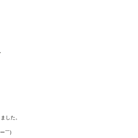
ド
きました。
ー￣)