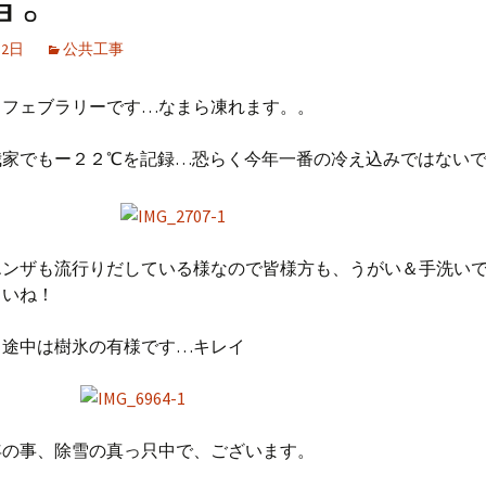
月2日
公共工事
、フェブラリーです…なまら凍れます。。
我家でもー２２℃を記録…恐らく今年一番の冷え込みではない
エンザも流行りだしている様なので皆様方も、うがい＆手洗い
さいね！
る途中は樹氷の有様です…キレイ
年の事、除雪の真っ只中で、ございます。