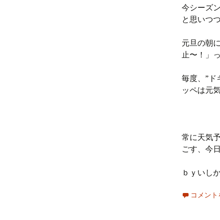
今シーズ
と思いつ
元旦の朝に
止〜！」っ
毎度、”ド
ッペは元
常に天気
ごす、今
ｂｙいしかわ
コメント