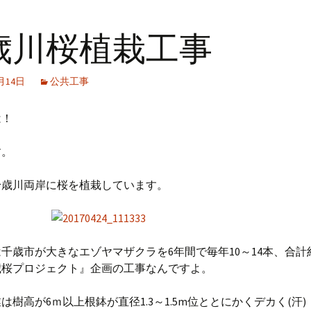
歳川桜植栽工事
1月14日
公共工事
は！
す。
千歳川両岸に桜を植栽しています。
千歳市が大きなエゾヤマザクラを6年間で毎年10～14本、合計
歳桜プロジェクト』企画の工事なんですよ。
は樹高が6ｍ以上根鉢が直径1.3～1.5m位ととにかくデカく(汗)