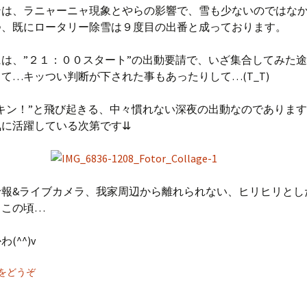
ンは、ラニャーニャ現象とやらの影響で、雪も少ないのではな
つ、既にロータリー除雪は９度目の出番と成っております。
は、”２１：００スタート”の出動要請で、いざ集合してみた
て…キッつい判断が下された事もあったりして…(T_T)
キン！”と飛び起きる、中々慣れない深夜の出動なのでありま
気に活躍している次第です⇊
予報&ライブカメラ、我家周辺から離れられない、ヒリヒリとし
日この頃…
(^^)v
をどうぞ