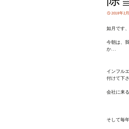
2018年2
如月です
今朝は、
か…
インフル
付けて下
会社に来
そして毎