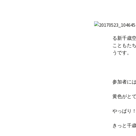
る新千歳
こともた
うです。
参加者に
黄色がと
やっぱり
きっと千歳