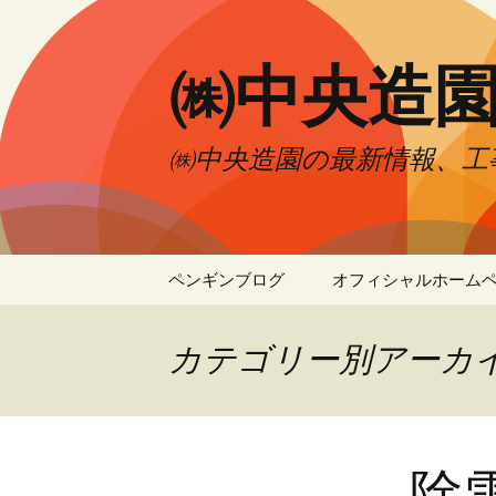
㈱中央造
㈱中央造園の最新情報、工
コ
ペンギンブログ
オフィシャルホーム
ン
テ
ン
カテゴリー別アーカイ
ツ
へ
移
動
除