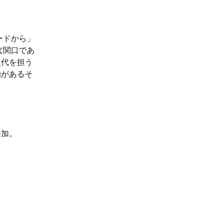
ードから」
玄関口であ
次代を担う
的があるそ
参加。