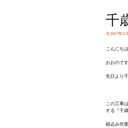
千
2017年1
こんにち
おおので
先日より
この工事は
する『千
植込み作業