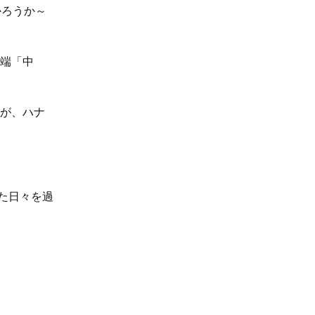
かろうか～
途端「中
すが、ハナ
た日々を過