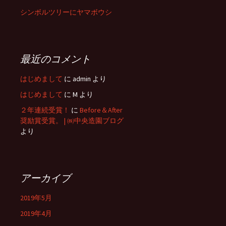
シンボルツリーにヤマボウシ
最近のコメント
はじめまして
に
admin
より
はじめまして
に
M
より
２年連続受賞！
に
Before＆After
奨励賞受賞。 | ㈱中央造園ブログ
より
アーカイブ
2019年5月
2019年4月