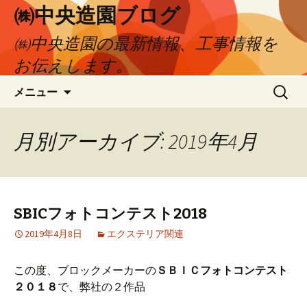
㈱中央造園ブログ
㈱中央造園の最新情報、工事情報を
お伝えします。
コ
検
メニュー
ン
索:
テ
ン
月別アーカイブ: 2019年4月
ツ
へ
移
動
SBICフォトコンテスト2018
2019年4月8日
エクステリア関連
この度、ブロックメーカーの
ＳＢＩＣフォトコンテスト
２０１８
で、弊社の２作品