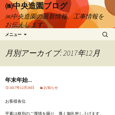
㈱中央造園ブログ
㈱中央造園の最新情報、工事情報を
お伝えします。
コ
検
メニュー
ン
索:
テ
ン
月別アーカイブ: 2017年12月
ツ
へ
移
動
年末年始…
2017年12月26日
お知らせ
お客様各位
平素は格別のご厚情を賜り、厚く御礼申し上げます。