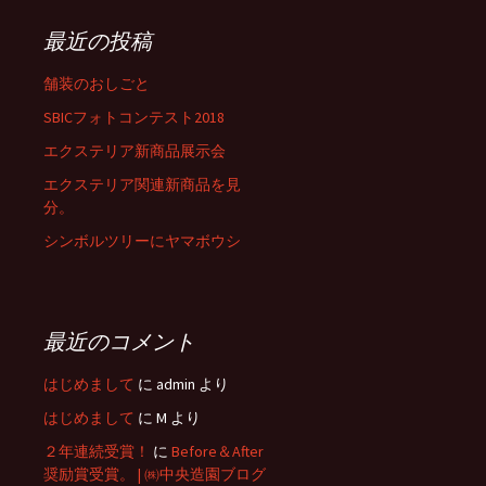
最近の投稿
舗装のおしごと
SBICフォトコンテスト2018
エクステリア新商品展示会
エクステリア関連新商品を見
分。
シンボルツリーにヤマボウシ
最近のコメント
はじめまして
に
admin
より
はじめまして
に
M
より
２年連続受賞！
に
Before＆After
奨励賞受賞。 | ㈱中央造園ブログ