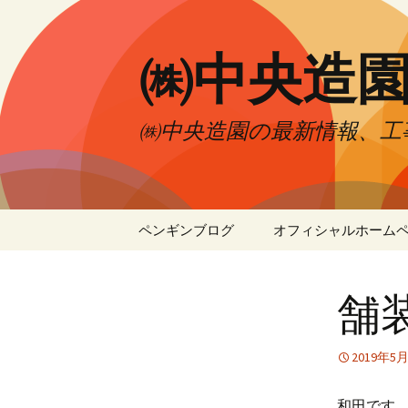
㈱中央造
㈱中央造園の最新情報、工
コ
ペンギンブログ
オフィシャルホーム
ン
テ
ン
舗
ツ
へ
移
2019年5
動
和田です