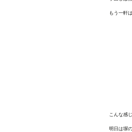
もう一軒
こんな感
明日は塀