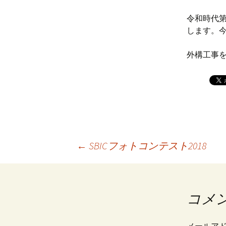
令和時代第
します。
外構工事
←
SBICフォトコンテスト2018
投
稿
コメ