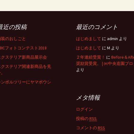
最近の投稿
最近のコメント
舗装のおしごと
はじめまして
に
admin
より
BICフォトコンテスト2018
はじめまして
に
M
より
エクステリア新商品展示会
２年連続受賞！
に
Before＆Aft
奨励賞受賞。 | ㈱中央造園ブロ
エクステリア関連新商品を見
より
分。
シンボルツリーにヤマボウシ
メタ情報
ログイン
投稿の
RSS
コメントの
RSS