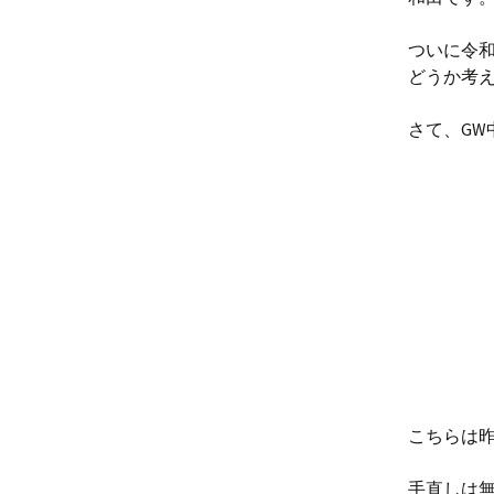
ついに令
どうか考
さて、GW
こちらは
手直しは