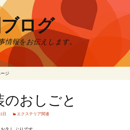
園ブログ
事情報をお伝えします。
ページ
装のおしごと
月1日
エクステリア関連
。お久しぶりです。