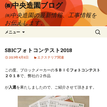
㈱中央造園ブログ
㈱中央造園の最新情報、工事情報を
お伝えします。
コ
検
メニュー
ン
索:
テ
ン
SBICフォトコンテスト2018
ツ
2019年4月8日
エクステリア関連
へ
移
動
この度、ブロックメーカーの
ＳＢＩＣフォトコンテスト
２０１８
で、弊社の２作品
が
入選
を果たしましたので、ご紹介させて頂きます。