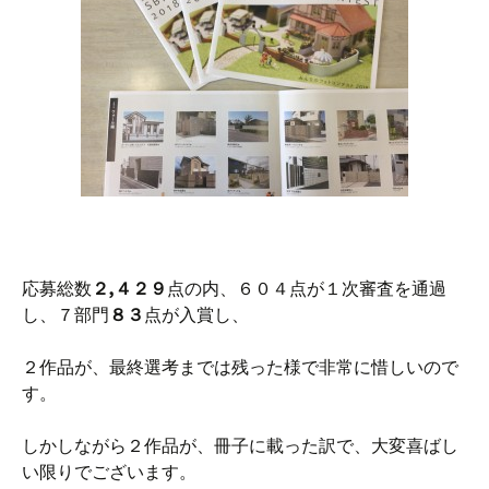
応募総数
２,４２９
点の内、６０４点が１次審査を通過
し、７部門
８３
点が入賞し、
２作品が、最終選考までは残った様で非常に惜しいので
す。
しかしながら２作品が、冊子に載った訳で、大変喜ばし
い限りでございます。