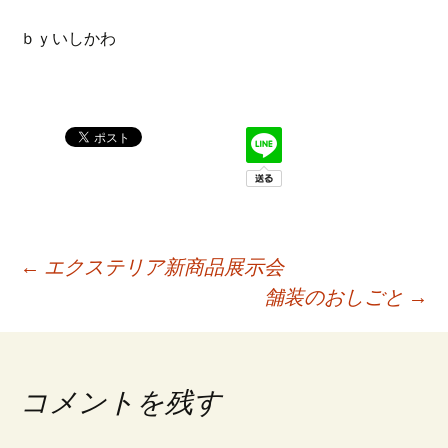
ｂｙいしかわ
←
エクステリア新商品展示会
舗装のおしごと
→
投
稿
コメントを残す
ナ