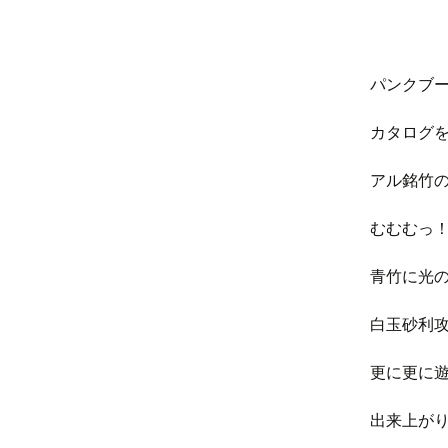
パンクブ
カタログ
アル銘竹
むむむっ
青竹に光
白玉砂利
更に更に
出来上が