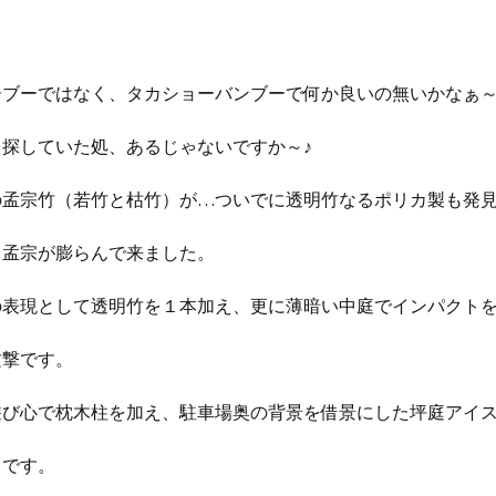
ーブーではなく、タカショーバンブーで何か良いの無いかなぁ
を探していた処、あるじゃないですか～♪
の孟宗竹（若竹と枯竹）が…ついでに透明竹なるポリカ製も発
！孟宗が膨らんで来ました。
の表現として透明竹を１本加え、更に薄暗い中庭でインパクト
攻撃です。
遊び心で枕木柱を加え、駐車場奥の背景を借景にした坪庭アイ
りです。