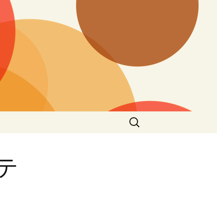
検
索:
テ