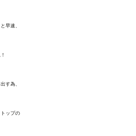
～と早速、
見！
を出す為、
ストップの