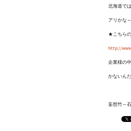
北海道で
アリかな
★こちら
http://www
企業様の
かないんだと
妄想竹～