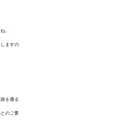
すね…
中しますの
通路を通る
いとのご要