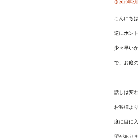
2019年2
こんにち
逆にホン
少々早い
で、お庭
話しは変
お客様よ
度に目に
望があり