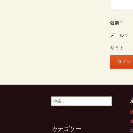
ー
シ
名前
*
ョ
メール
*
サイト
ン
検
索
:
S
カテゴリー