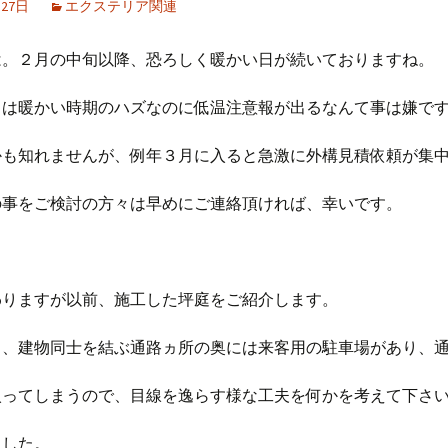
月27日
エクステリア関連
は。２月の中旬以降、恐ろしく暖かい日が続いておりますね。
トは暖かい時期のハズなのに低温注意報が出るなんて事は嫌で
かも知れませんが、例年３月に入ると急激に外構見積依頼が集
の事をご検討の方々は早めにご連絡頂ければ、幸いです。
わりますが以前、施工した坪庭をご紹介します。
り、建物同士を結ぶ通路ヵ所の奥には来客用の駐車場があり、
入ってしまうので、目線を逸らす様な工夫を何かを考えて下さ
ました。