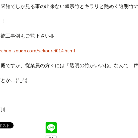
は函館でしか見る事の出来ない孟宗竹とキラリと艶めく透明竹
～！
の施工事例もご覧下さい⇊
.chuo-zouen.com/sekourei014.html
中庭ですが、従業員の方々には「透明の竹がいいね」なんて、
か…(^_^;)
石川