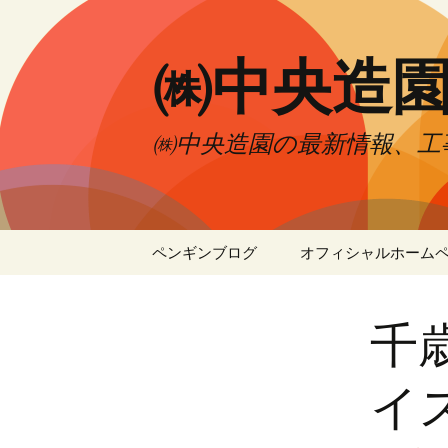
㈱中央造
㈱中央造園の最新情報、工
コ
ペンギンブログ
オフィシャルホーム
ン
テ
ン
千
ツ
へ
移
イ
動