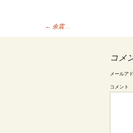
←
余震…
投
稿
コメ
ナ
メールア
コメント
ビ
ゲ