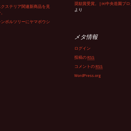
奨励賞受賞。 | ㈱中央造園ブロ
エクステリア関連新商品を見
より
分。
シンボルツリーにヤマボウシ
メタ情報
ログイン
投稿の
RSS
コメントの
RSS
WordPress.org