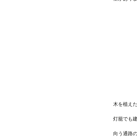
木を植え
灯籠でも
向う通路