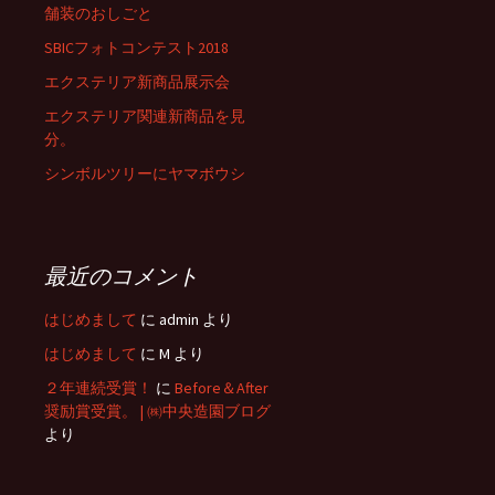
舗装のおしごと
SBICフォトコンテスト2018
エクステリア新商品展示会
エクステリア関連新商品を見
分。
シンボルツリーにヤマボウシ
最近のコメント
はじめまして
に
admin
より
はじめまして
に
M
より
２年連続受賞！
に
Before＆After
奨励賞受賞。 | ㈱中央造園ブログ
より