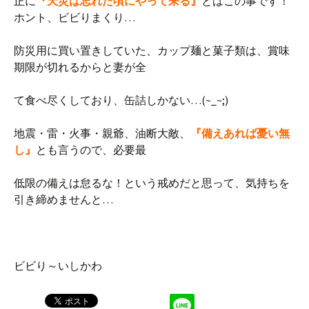
正に
『天災は忘れた頃にやって来る』
とはこの事です！
ホント、ビビりまくり…
防災用に買い置きしていた、カップ麺と菓子類は、賞味
期限が切れるからと妻が全
て食べ尽くしており、缶詰しかない…(~_~;)
地震・雷・火事・親爺、油断大敵、
『備えあれば憂い無
し』
とも言うので、必要最
低限の備えは怠るな！という戒めだと思って、気持ちを
引き締めませんと…
ビビり～いしかわ