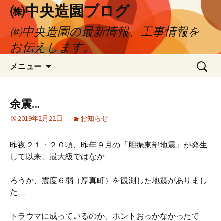
㈱中央造園ブログ
㈱中央造園の最新情報、工事情報を
お伝えします。
コ
検
メニュー
ン
索:
テ
ン
余震…
ツ
2019年2月22日
お知らせ
へ
移
動
昨夜２１：２０頃、昨年９月の『胆振東部地震』が発生
して以来、最大級ではなか
ろうか、震度６弱（厚真町）を観測した地震がありまし
た…
トラウマに成っているのか、ホントおっかなかったで