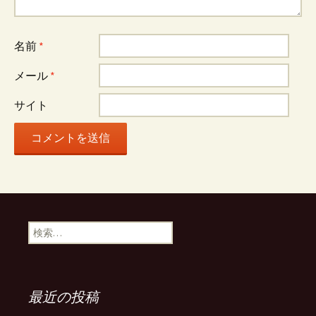
ー
名前
*
シ
メール
*
ョ
サイト
ン
検
索
:
最近の投稿