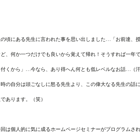
。
生の頃にある先生に言われた事を思い出しました…「お前達、
けど、何か一つだけでも良いから覚えて帰れ！そうすれば一年
に付くから」…今なら、あり得へん何とも低レベルなお話…（
当時の自分は頭ごなしに怒る先生より、この偉大なる先生の話
訳であります。（笑）
今回は個人的に気に成るホームページセミナーがプログラムさ