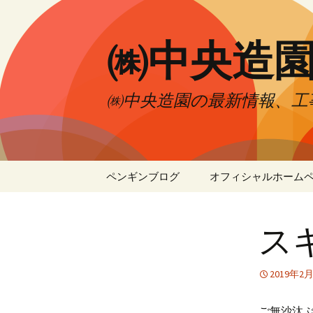
㈱中央造
㈱中央造園の最新情報、工
コ
ペンギンブログ
オフィシャルホーム
ン
テ
ン
ス
ツ
へ
移
2019年2
動
ご無沙汰