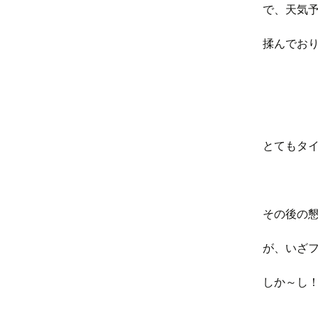
で、天気
揉んでお
とてもタ
その後の
が、いざ
しか～し！