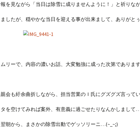
予報を見ながら「当日は除雪に成りませんように！」と祈りな
りましたが、穏やかな当日を迎える事が出来まして、ありがと
イムリーで、内容の濃いお話、大変勉強に成った次第でありま
懇親会も紆余曲折しながら、担当営業のＩ氏にグズグズ言って
フタを空けてみれば案外、有意義に過ごせたりなんかしまして
翌朝から、まさかの除雪出動でゲッソリーニ…(~_~;)