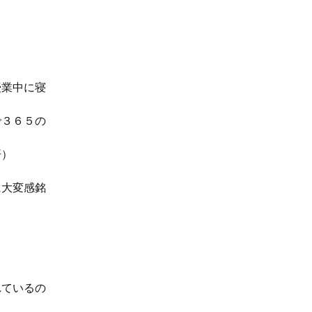
授業中に寝
で３６５の
汗）
に大変感銘
れているの