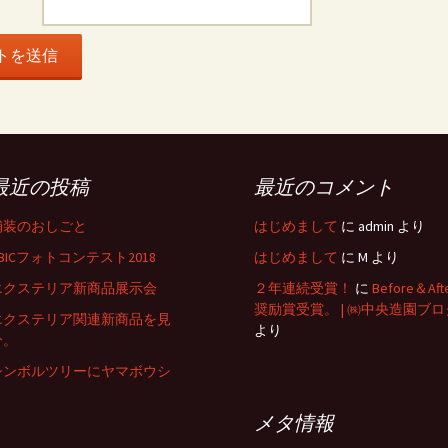
最近の投稿
最近のコメント
舗装のおしごと
はじめまして
に
admin
より
BICフォトコンテスト2018
はじめまして
に
M
より
エクステリア新商品展示会
２年連続受賞！
に
Before＆Aft
奨励賞受賞。 | ㈱中央造園ブロ
エクステリア関連新商品を見
より
分。
シンボルツリーにヤマボウシ
メタ情報