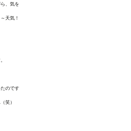
がら、気を
ぅ～天気！
す。
いたのです
…（笑）