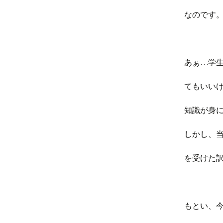
なのです
あぁ…学
てもいい
知識が身
しかし、
を受けた
もとい、