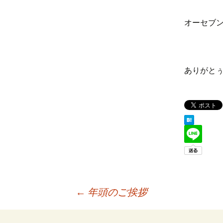
オーセブ
ありがと
←
年頭のご挨拶
投