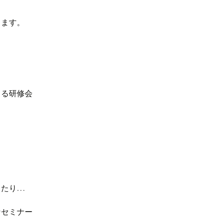
ります。
よる研修会
ったり…
なセミナー