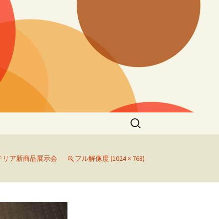
検
索:
テリア新商品展示会
フル解像度 (1024 × 768)