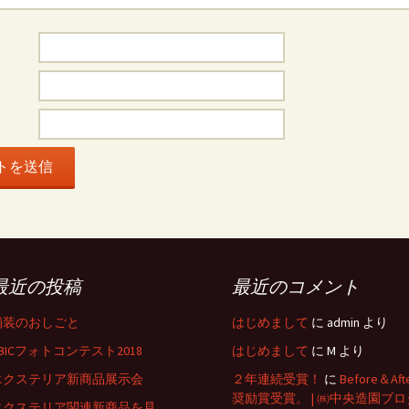
最近の投稿
最近のコメント
舗装のおしごと
はじめまして
に
admin
より
BICフォトコンテスト2018
はじめまして
に
M
より
エクステリア新商品展示会
２年連続受賞！
に
Before＆Aft
奨励賞受賞。 | ㈱中央造園ブロ
エクステリア関連新商品を見