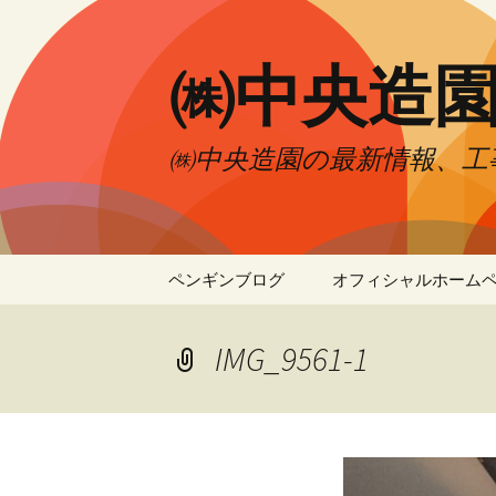
㈱中央造
㈱中央造園の最新情報、工
コ
ペンギンブログ
オフィシャルホーム
ン
テ
ン
IMG_9561-1
ツ
へ
移
動