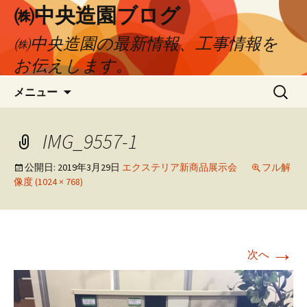
㈱中央造園ブログ
㈱中央造園の最新情報、工事情報を
お伝えします。
コ
検
メニュー
ン
索:
テ
ン
IMG_9557-1
ツ
へ
公開日:
2019年3月29日
エクステリア新商品展示会
フル解
像度 (1024 × 768)
移
動
→
次へ