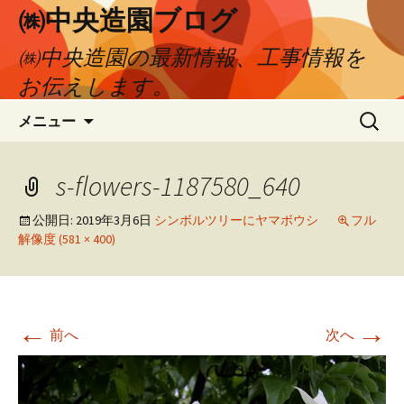
㈱中央造園ブログ
㈱中央造園の最新情報、工事情報を
お伝えします。
コ
検
メニュー
ン
索:
テ
ン
s-flowers-1187580_640
ツ
へ
公開日:
2019年3月6日
シンボルツリーにヤマボウシ
フル
解像度 (581 × 400)
移
動
←
→
前へ
次へ