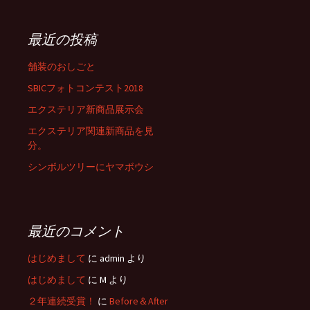
:
最近の投稿
舗装のおしごと
SBICフォトコンテスト2018
エクステリア新商品展示会
エクステリア関連新商品を見
分。
シンボルツリーにヤマボウシ
最近のコメント
はじめまして
に
admin
より
はじめまして
に
M
より
２年連続受賞！
に
Before＆After