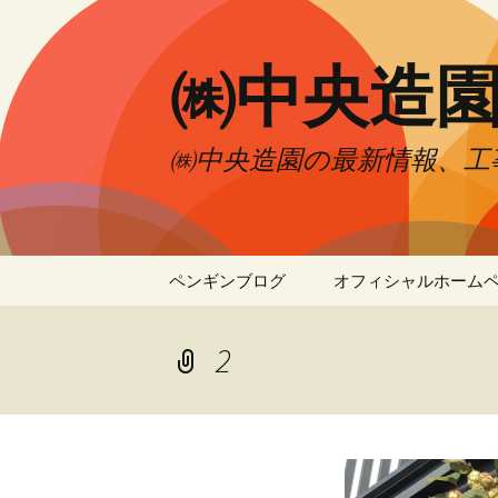
㈱中央造
㈱中央造園の最新情報、工
コ
ペンギンブログ
オフィシャルホーム
ン
テ
ン
2
ツ
へ
移
動