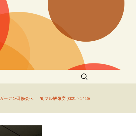
検
索:
ガーデン研修会へ
フル解像度 (3821 × 1426)