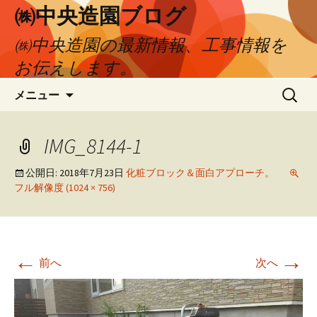
㈱中央造園ブログ
㈱中央造園の最新情報、工事情報を
お伝えします。
コ
検
メニュー
ン
索:
テ
ン
IMG_8144-1
ツ
へ
公開日:
2018年7月23日
化粧ブロック＆面白アプローチ。
フル解像度 (1024 × 756)
移
動
←
→
前へ
次へ