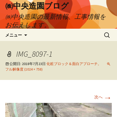
㈱中央造園ブログ
㈱中央造園の最新情報、工事情報を
お伝えします。
コ
検
メニュー
ン
索:
テ
ン
IMG_8097-1
ツ
へ
公開日:
2018年7月23日
化粧ブロック＆面白アプローチ。
フル解像度 (1024 × 758)
移
動
→
次へ