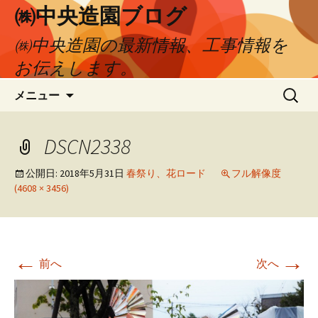
㈱中央造園ブログ
㈱中央造園の最新情報、工事情報を
お伝えします。
コ
検
メニュー
ン
索:
テ
ン
DSCN2338
ツ
へ
公開日:
2018年5月31日
春祭り、花ロード
フル解像度
(4608 × 3456)
移
動
←
→
前へ
次へ