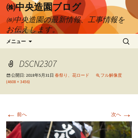
㈱中央造園ブログ
㈱中央造園の最新情報、工事情報を
お伝えします。
コ
検
メニュー
ン
索:
テ
ン
DSCN2307
ツ
へ
公開日:
2018年5月31日
春祭り、花ロード
フル解像度
(4608 × 3456)
移
動
←
→
前へ
次へ