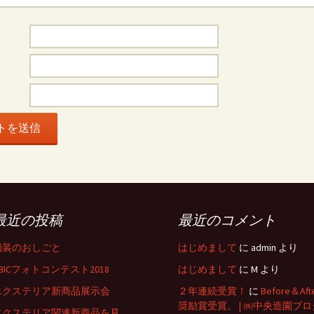
最近の投稿
最近のコメント
舗装のおしごと
はじめまして
に
admin
より
BICフォトコンテスト2018
はじめまして
に
M
より
エクステリア新商品展示会
２年連続受賞！
に
Before＆Aft
奨励賞受賞。 | ㈱中央造園ブロ
エクステリア関連新商品を見