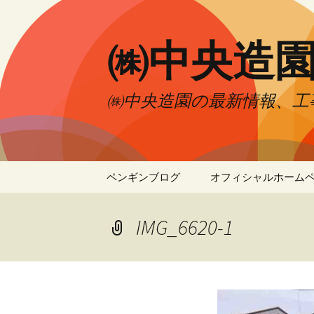
㈱中央造
㈱中央造園の最新情報、工
コ
ペンギンブログ
オフィシャルホーム
ン
テ
ン
IMG_6620-1
ツ
へ
移
動