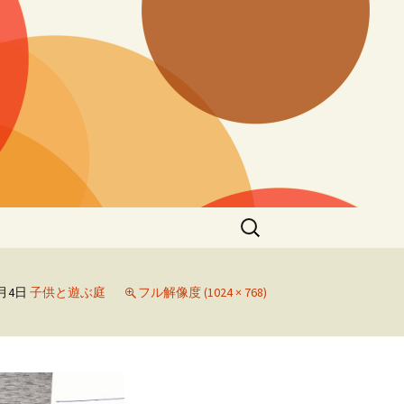
検
索:
0月4日
子供と遊ぶ庭
フル解像度 (1024 × 768)