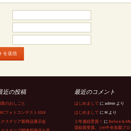
最近の投稿
最近のコメント
舗装のおしごと
はじめまして
に
admin
より
BICフォトコンテスト2018
はじめまして
に
M
より
エクステリア新商品展示会
２年連続受賞！
に
Before＆Aft
奨励賞受賞。 | ㈱中央造園ブロ
エクステリア関連新商品を見