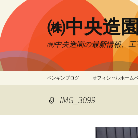
㈱中央造
㈱中央造園の最新情報、工
コ
ペンギンブログ
オフィシャルホーム
ン
テ
ン
IMG_3099
ツ
へ
移
動