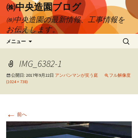
㈱中央造園ブログ
㈱中央造園の最新情報、工事情報を
お伝えします。
コ
検
メニュー
ン
索:
テ
ン
IMG_6382-1
ツ
へ
公開日:
2017年9月22日
アンパンマンが笑う庭
フル解像度
(1024 × 738)
移
動
←
前へ