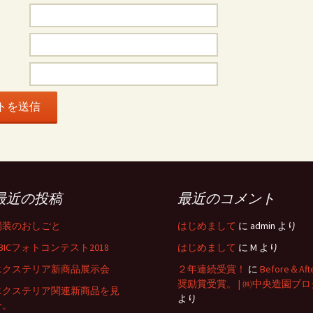
最近の投稿
最近のコメント
舗装のおしごと
はじめまして
に
admin
より
BICフォトコンテスト2018
はじめまして
に
M
より
エクステリア新商品展示会
２年連続受賞！
に
Before＆Aft
奨励賞受賞。 | ㈱中央造園ブロ
エクステリア関連新商品を見
より
分。