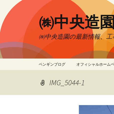
㈱中央造
㈱中央造園の最新情報、工
コ
ペンギンブログ
オフィシャルホーム
ン
テ
ン
IMG_5044-1
ツ
へ
移
動