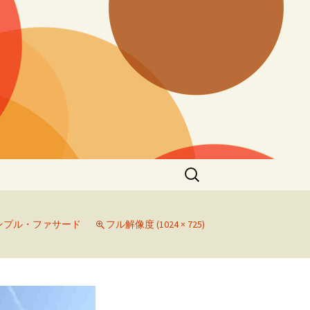
検
索:
ンプル・ファサード
フル解像度 (1024 × 725)